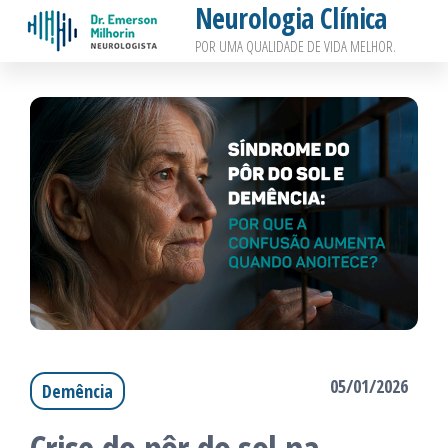
Neurologia Clínica
Pular
POR UMA QUALIDADE DE VIDA MELHOR.
para
o
conteúdo
05/01/2026
Demência