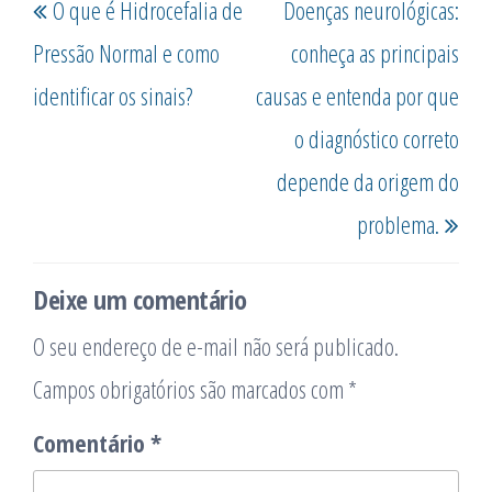
O que é Hidrocefalia de
Doenças neurológicas:
de
anterior
post
Post
Pressão Normal e como
conheça as principais
identificar os sinais?
causas e entenda por que
o diagnóstico correto
depende da origem do
problema.
Deixe um comentário
O seu endereço de e-mail não será publicado.
Campos obrigatórios são marcados com
*
Comentário
*