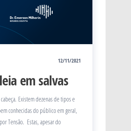
12/11/2021
leia em salvas
e cabeça. Existem dezenas de tipos e
bem conhecidas do público em geral,
por Tensão. Estas, apesar do