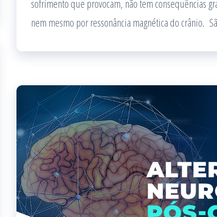
sofrimento que provocam, não tem consequências gra
nem mesmo por ressonância magnética do crânio. S