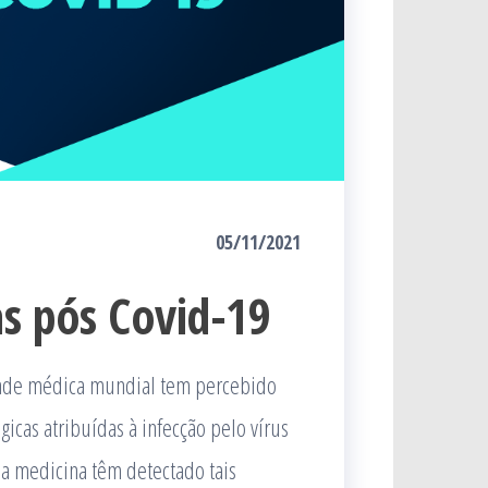
05/11/2021
as pós Covid-19
ade médica mundial tem percebido
gicas atribuídas à infecção pelo vírus
da medicina têm detectado tais