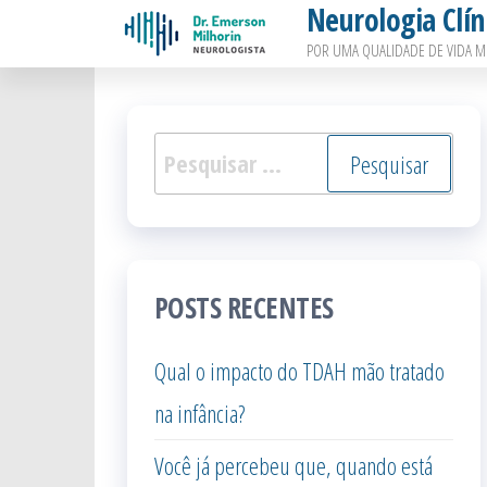
Neurologia Clín
Pular
POR UMA QUALIDADE DE VIDA M
para
o
conteúdo
Pesquisar
por:
POSTS RECENTES
Qual o impacto do TDAH mão tratado
na infância?
Você já percebeu que, quando está