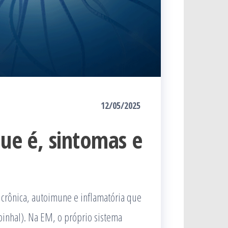
12/05/2025
que é, sintomas e
crônica, autoimune e inflamatória que
pinhal). Na EM, o próprio sistema