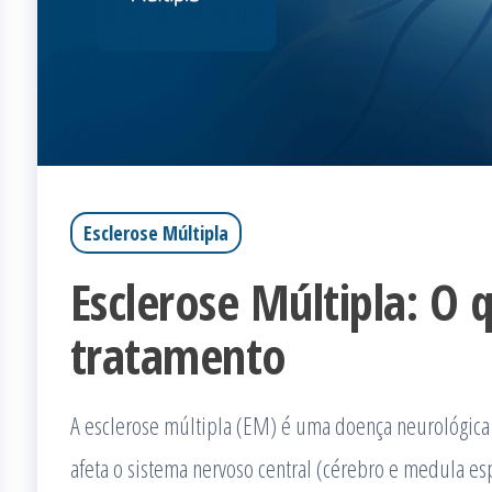
Esclerose Múltipla
Esclerose Múltipla: O 
tratamento
A esclerose múltipla (EM) é uma doença neurológica 
afeta o sistema nervoso central (cérebro e medula es