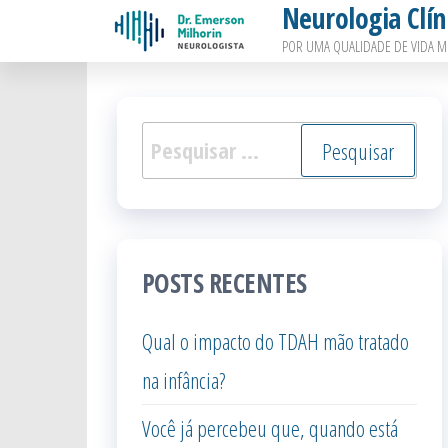
Neurologia Clín
Pular
POR UMA QUALIDADE DE VIDA M
para
o
conteúdo
Pesquisar
por:
POSTS RECENTES
Qual o impacto do TDAH mão tratado
na infância?
Você já percebeu que, quando está