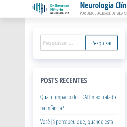
Neurologia Clín
Pular
POR UMA QUALIDADE DE VIDA M
para
o
conteúdo
Pesquisar
por:
POSTS RECENTES
Qual o impacto do TDAH mão tratado
na infância?
Você já percebeu que, quando está