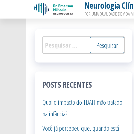
Neurologia Clín
Pular
POR UMA QUALIDADE DE VIDA M
para
o
conteúdo
Pesquisar
por:
POSTS RECENTES
Qual o impacto do TDAH mão tratado
na infância?
Você já percebeu que, quando está