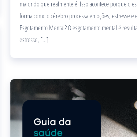
maior do que realmente é. Isso acontece porque o e
forma como o cérebro processa emoções, estresse e e
Esgotamento Mental? O esgotamento mental é result
estresse, […]