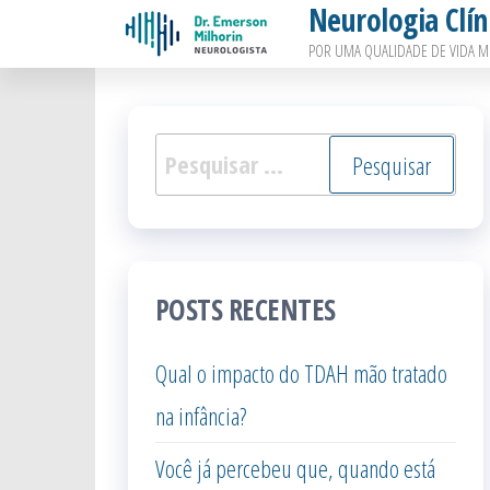
Neurologia Clín
Pular
POR UMA QUALIDADE DE VIDA M
para
o
conteúdo
Pesquisar
por:
POSTS RECENTES
Qual o impacto do TDAH mão tratado
na infância?
Você já percebeu que, quando está