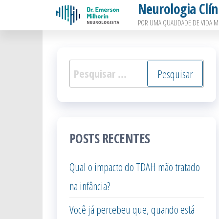
Neurologia Clín
Pular
POR UMA QUALIDADE DE VIDA M
para
o
conteúdo
Pesquisar
por:
POSTS RECENTES
Qual o impacto do TDAH mão tratado
na infância?
Você já percebeu que, quando está