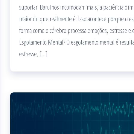
suportar. Barulhos incomodam mais, a paciência dim
maior do que realmente é. Isso acontece porque o e
forma como o cérebro processa emoções, estresse e e
Esgotamento Mental? O esgotamento mental é result
estresse, […]