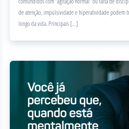
confundidos com “agitação normal” ou falta de discip
de atenção, impulsividade e hiperatividade podem t
longo da vida. Principais […]