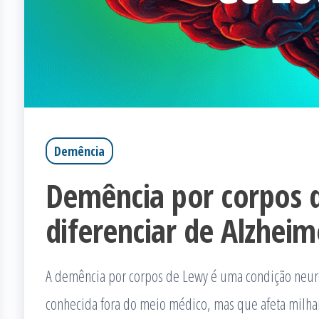
Demência
Demência por corpos 
diferenciar de Alzheim
A demência por corpos de Lewy é uma condição neuro
conhecida fora do meio médico, mas que afeta milha