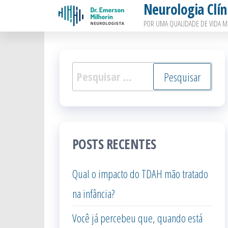
Neurologia Clín
Pular
POR UMA QUALIDADE DE VIDA M
para
o
conteúdo
Pesquisar
por:
POSTS RECENTES
Qual o impacto do TDAH mão tratado
na infância?
Você já percebeu que, quando está