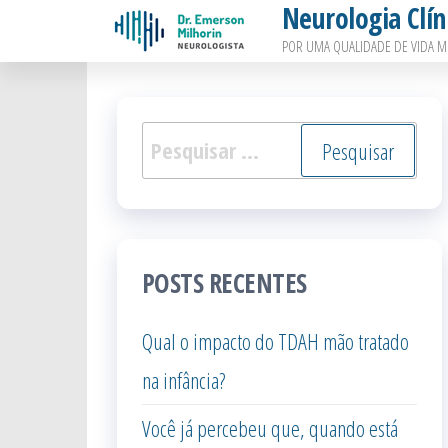
Neurologia Clín
Pular
POR UMA QUALIDADE DE VIDA M
para
o
conteúdo
Pesquisar
por:
POSTS RECENTES
Qual o impacto do TDAH mão tratado
na infância?
Você já percebeu que, quando está