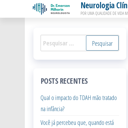
Neurologia Clín
Pular
POR UMA QUALIDADE DE VIDA M
para
o
conteúdo
Pesquisar
por:
POSTS RECENTES
Qual o impacto do TDAH mão tratado
na infância?
Você já percebeu que, quando está