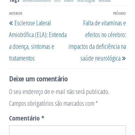
dremersonmilhorin
EEG
exame
neurologista
uberaba
Navegação
ANTERIOR
PRÓXIMO
Post
Pró
Esclerose Lateral
Falta de vitaminas e
de
anterior
post
Post
Amiotrófica (ELA): Entenda
efeitos no cérebro:
a doença, sintomas e
impactos da deficiência na
tratamentos
saúde neurológica
Deixe um comentário
O seu endereço de e-mail não será publicado.
Campos obrigatórios são marcados com
*
Comentário
*